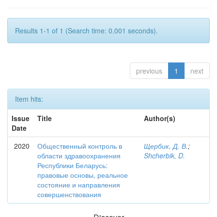
Results 1-1 of 1 (Search time: 0.001 seconds).
previous
1
next
Item hits:
Issue
Title
Author(s)
Date
2020
Общественный контроль в
Щербик, Д. В.
;
области здравоохранения
Shcherbik, D.
Республики Беларусь:
правовые основы, реальное
состояние и направления
совершенствования