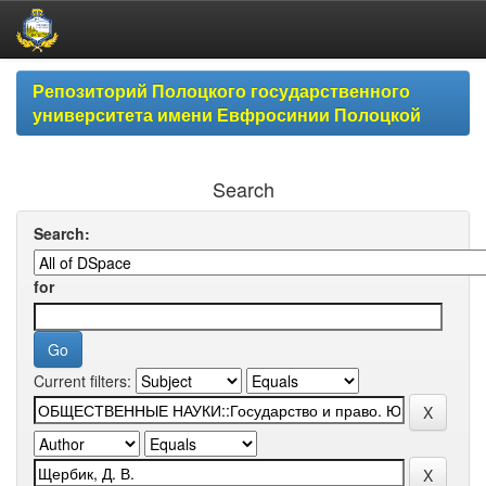
Skip
Репозиторий Полоцкого государственного
navigation
университета имени Евфросинии Полоцкой
Search
Search:
for
Current filters: