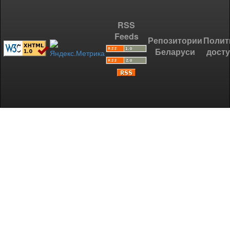
RSS
Feeds
Репозитории
Полит
Беларуси
дост