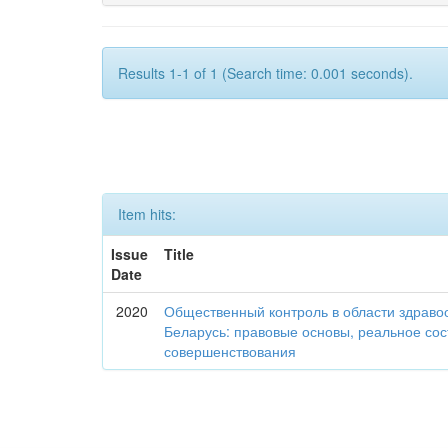
Results 1-1 of 1 (Search time: 0.001 seconds).
Item hits:
Issue
Title
Date
2020
Общественный контроль в области здраво
Беларусь: правовые основы, реальное со
совершенствования