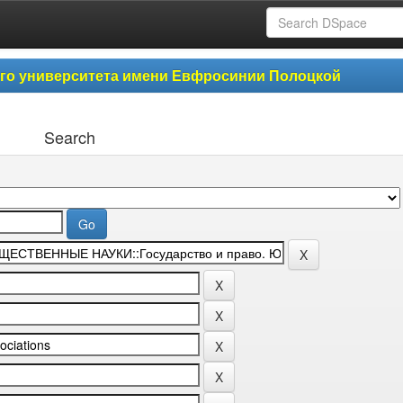
ого университета имени Евфросинии Полоцкой
Search