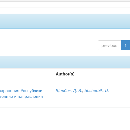
previous
1
Author(s)
охранения Республики
Щербик, Д. В.
;
Shcherbik, D.
стояние и направления