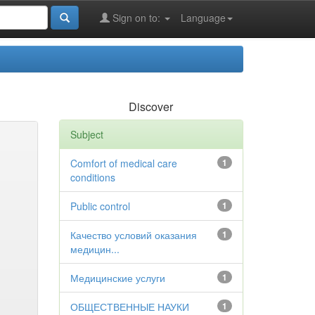
Sign on to:
Language
Discover
Subject
Comfort of medical care
1
conditions
Public control
1
Качество условий оказания
1
медицин...
Медицинские услуги
1
ОБЩЕСТВЕННЫЕ НАУКИ
1