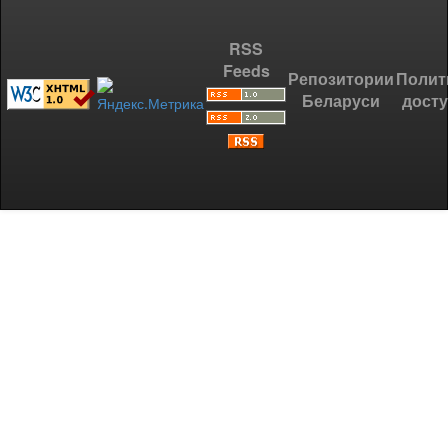
RSS
Feeds
Репозитории
Полит
Беларуси
дост