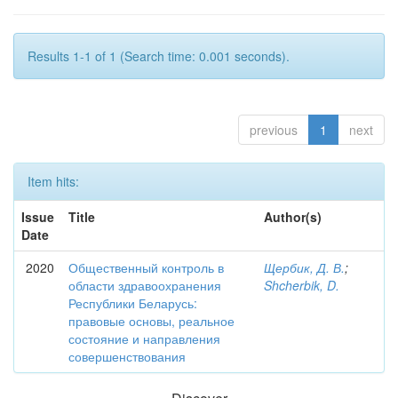
Results 1-1 of 1 (Search time: 0.001 seconds).
previous
1
next
Item hits:
Issue
Title
Author(s)
Date
2020
Общественный контроль в
Щербик, Д. В.
;
области здравоохранения
Shcherbik, D.
Республики Беларусь:
правовые основы, реальное
состояние и направления
совершенствования