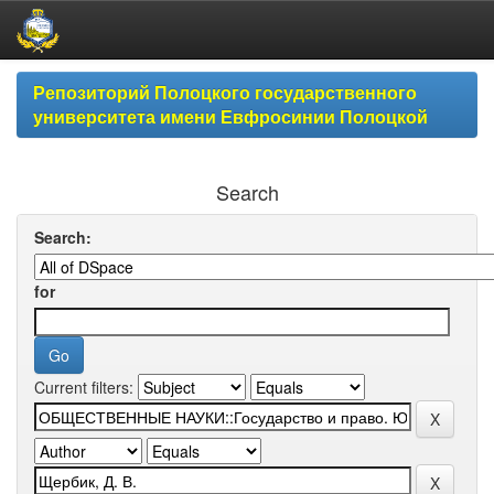
Skip
Репозиторий Полоцкого государственного
navigation
университета имени Евфросинии Полоцкой
Search
Search:
for
Current filters: