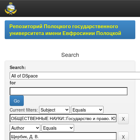
Skip
Репозиторий Полоцкого государственного
navigation
университета имени Евфросинии Полоцкой
Search
Search:
for
Current filters: