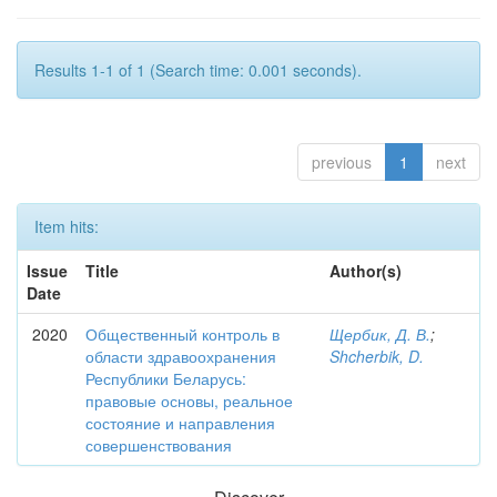
Results 1-1 of 1 (Search time: 0.001 seconds).
previous
1
next
Item hits:
Issue
Title
Author(s)
Date
2020
Общественный контроль в
Щербик, Д. В.
;
области здравоохранения
Shcherbik, D.
Республики Беларусь:
правовые основы, реальное
состояние и направления
совершенствования