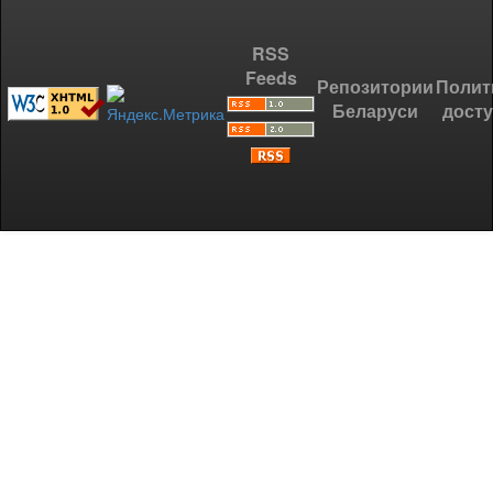
RSS
Feeds
Репозитории
Полит
Беларуси
дост