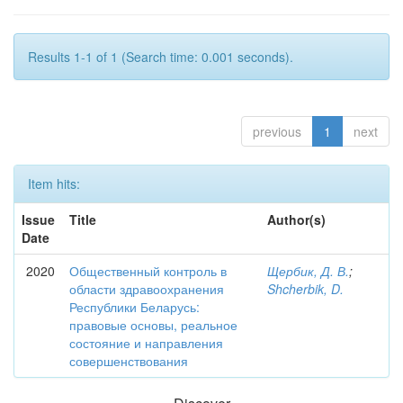
Results 1-1 of 1 (Search time: 0.001 seconds).
previous
1
next
Item hits:
Issue
Title
Author(s)
Date
2020
Общественный контроль в
Щербик, Д. В.
;
области здравоохранения
Shcherbik, D.
Республики Беларусь:
правовые основы, реальное
состояние и направления
совершенствования