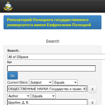
Skip
Репозиторий Полоцкого государственного
navigation
университета имени Евфросинии Полоцкой
Search
Search:
for
Current filters: