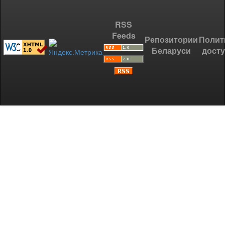
RSS
Feeds
Репозитории
Полит
Беларуси
дост