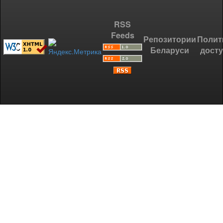
RSS
Feeds
Репозитории
Полит
Беларуси
дост