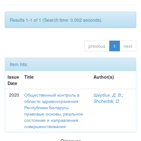
Results 1-1 of 1 (Search time: 0.002 seconds).
previous
1
next
Item hits:
Issue
Title
Author(s)
Date
2020
Общественный контроль в
Щербик, Д. В.
;
области здравоохранения
Shcherbik, D.
Республики Беларусь:
правовые основы, реальное
состояние и направления
совершенствования