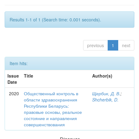
Results 1-1 of 1 (Search time: 0.001 seconds).
previous
1
next
Item hits:
Issue
Title
Author(s)
Date
2020
Общественный контроль в
Щербик, Д. В.
;
области здравоохранения
Shcherbik, D.
Республики Беларусь:
правовые основы, реальное
состояние и направления
совершенствования