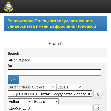
Skip
Репозиторий Полоцкого государственного
navigation
университета имени Евфросинии Полоцкой
Search
Search:
for
Current filters: