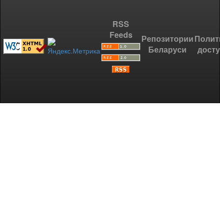
RSS
Feeds
Репозитории
Полит
Беларуси
дост