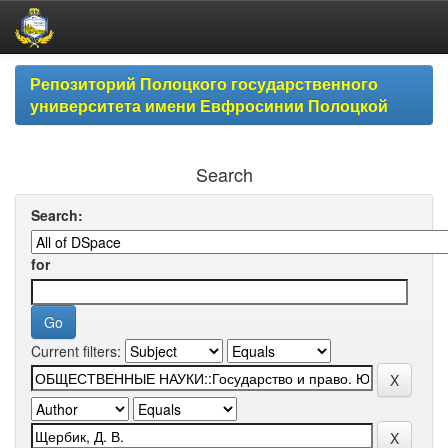
Skip
Репозиторий Полоцкого государственного
navigation
университета имени Евфросинии Полоцкой
Search
Search:
for
Current filters: