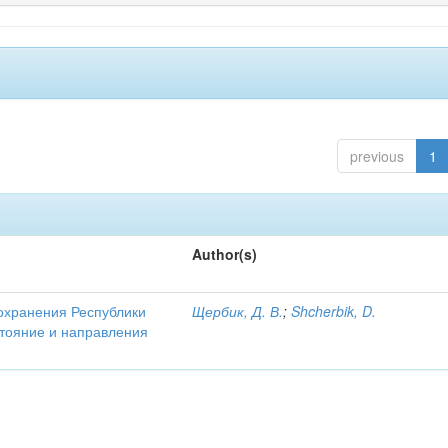
previous
1
Author(s)
охранения Республики
Щербик, Д. В.
;
Shcherbik, D.
стояние и направления