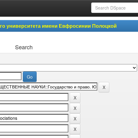
ого университета имени Евфросинии Полоцкой
Search