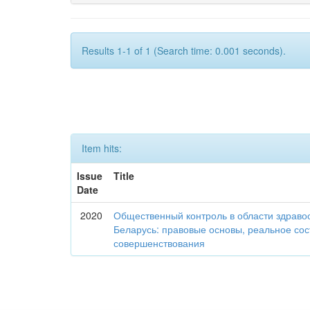
Results 1-1 of 1 (Search time: 0.001 seconds).
Item hits:
Issue
Title
Date
2020
Общественный контроль в области здраво
Беларусь: правовые основы, реальное со
совершенствования