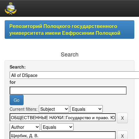
Skip
Репозиторий Полоцкого государственного
navigation
университета имени Евфросинии Полоцкой
Search
Search:
for
Current filters: