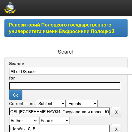
Skip
Репозиторий Полоцкого государственного
navigation
университета имени Евфросинии Полоцкой
Search
Search:
for
Current filters: