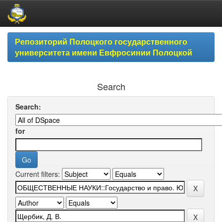
Skip
Репозиторий Полоцкого государственного
navigation
университета имени Евфросинии Полоцкой
Search
Search:
for
Current filters: