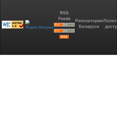
RSS
Feeds
Репозитории
Полит
Беларуси
дост