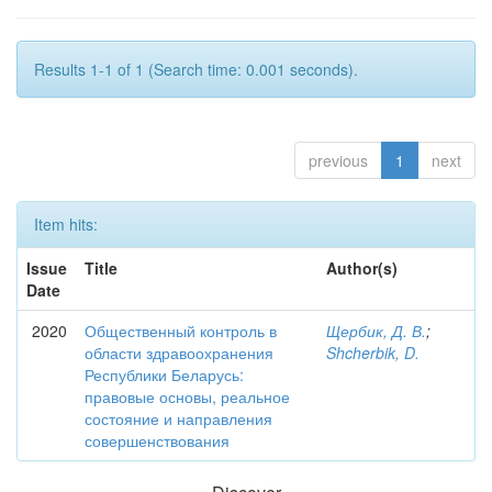
Results 1-1 of 1 (Search time: 0.001 seconds).
previous
1
next
Item hits:
Issue
Title
Author(s)
Date
2020
Общественный контроль в
Щербик, Д. В.
;
области здравоохранения
Shcherbik, D.
Республики Беларусь:
правовые основы, реальное
состояние и направления
совершенствования