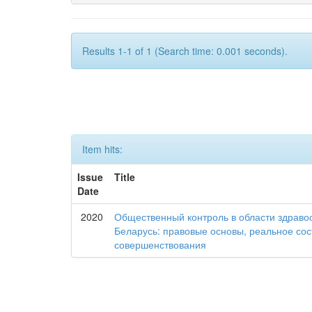
Results 1-1 of 1 (Search time: 0.001 seconds).
Item hits:
Issue
Title
Date
2020
Общественный контроль в области здраво
Беларусь: правовые основы, реальное со
совершенствования