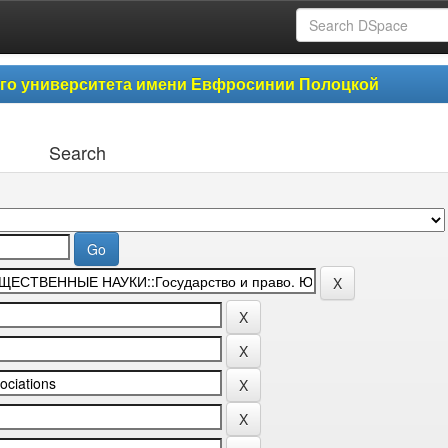
ого университета имени Евфросинии Полоцкой
Search