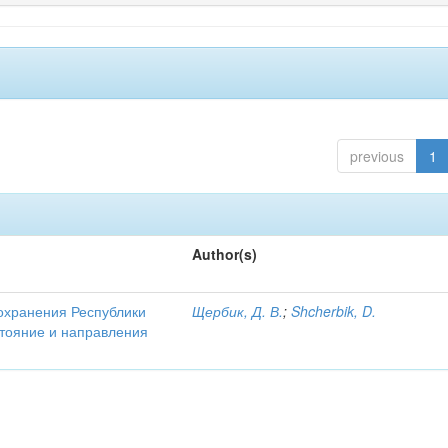
previous
1
Author(s)
охранения Республики
Щербик, Д. В.
;
Shcherbik, D.
стояние и направления