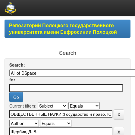
Skip
Репозиторий Полоцкого государственного
navigation
университета имени Евфросинии Полоцкой
Search
Search:
for
Current filters: