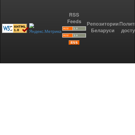
RSS
Feeds
Репозитории
Полит
Беларуси
дост