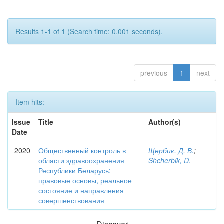
Results 1-1 of 1 (Search time: 0.001 seconds).
previous
1
next
Item hits:
Issue
Title
Author(s)
Date
2020
Общественный контроль в
Щербик, Д. В.
;
области здравоохранения
Shcherbik, D.
Республики Беларусь:
правовые основы, реальное
состояние и направления
совершенствования