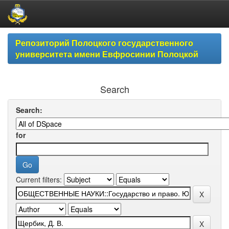
Skip
Репозиторий Полоцкого государственного
navigation
университета имени Евфросинии Полоцкой
Search
Search:
for
Current filters: