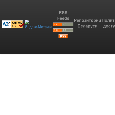
RSS
Feeds
Репозитории
Полит
Беларуси
дост