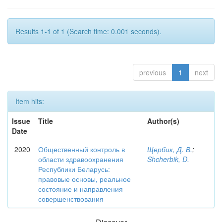
Results 1-1 of 1 (Search time: 0.001 seconds).
previous
1
next
Item hits:
Issue
Title
Author(s)
Date
2020
Общественный контроль в
Щербик, Д. В.
;
области здравоохранения
Shcherbik, D.
Республики Беларусь:
правовые основы, реальное
состояние и направления
совершенствования