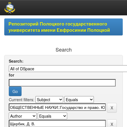
Skip
Репозиторий Полоцкого государственного
navigation
университета имени Евфросинии Полоцкой
Search
Search:
for
Current filters: