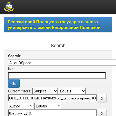
Skip
Репозиторий Полоцкого государственного
navigation
университета имени Евфросинии Полоцкой
Search
Search:
for
Current filters: