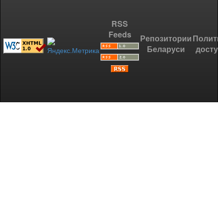
RSS
Feeds
Репозитории
Полит
Беларуси
дост