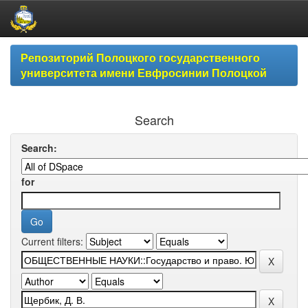
Skip
Репозиторий Полоцкого государственного
navigation
университета имени Евфросинии Полоцкой
Search
Search:
for
Current filters: