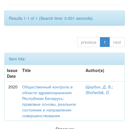
Results 1-1 of 1 (Search time: 0.001 seconds).
previous
1
next
Item hits:
Issue
Title
Author(s)
Date
2020
Общественный контроль в
Щербик, Д. В.
;
области здравоохранения
Shcherbik, D.
Республики Беларусь:
правовые основы, реальное
состояние и направления
совершенствования