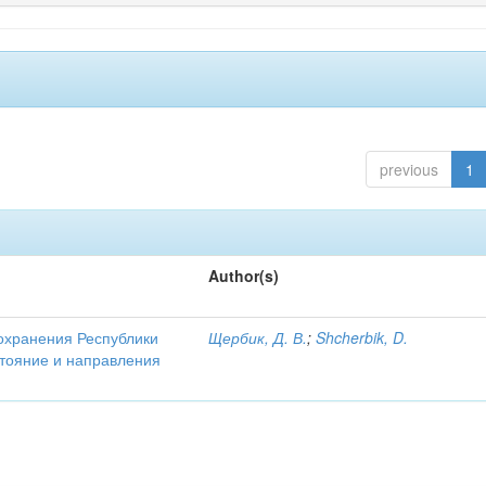
previous
1
Author(s)
охранения Республики
Щербик, Д. В.
;
Shcherbik, D.
стояние и направления