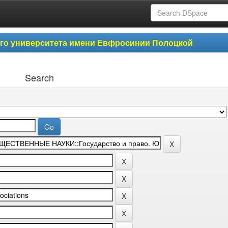
ого университета имени Евфросинии Полоцкой
Search