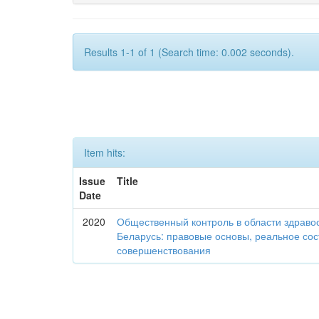
Results 1-1 of 1 (Search time: 0.002 seconds).
Item hits:
Issue
Title
Date
2020
Общественный контроль в области здраво
Беларусь: правовые основы, реальное со
совершенствования