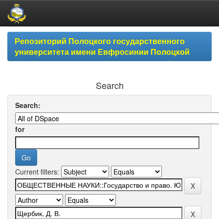
Skip
Репозиторий Полоцкого государственного
navigation
университета имени Евфросинии Полоцкой
Search
Search:
for
Current filters: