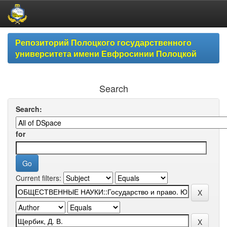
Skip
Репозиторий Полоцкого государственного
navigation
университета имени Евфросинии Полоцкой
Search
Search:
for
Current filters: