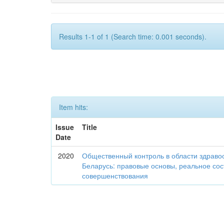
Results 1-1 of 1 (Search time: 0.001 seconds).
Item hits:
Issue
Title
Date
2020
Общественный контроль в области здраво
Беларусь: правовые основы, реальное со
совершенствования