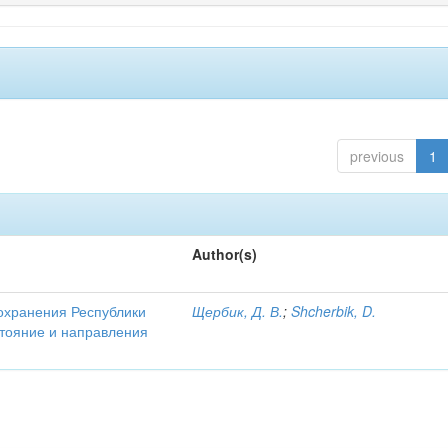
previous
1
Author(s)
охранения Республики
Щербик, Д. В.
;
Shcherbik, D.
стояние и направления