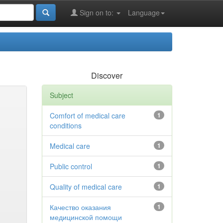
Sign on to:
Language
Discover
Subject
Comfort of medical care
1
conditions
Medical care
1
Public control
1
Quality of medical care
1
Качество оказания
1
медицинской помощи