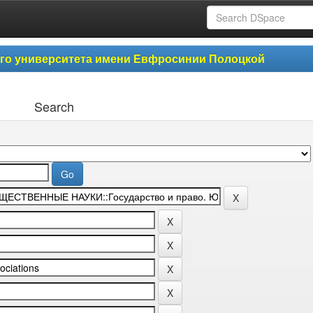
ого университета имени Евфросинии Полоцкой
Search