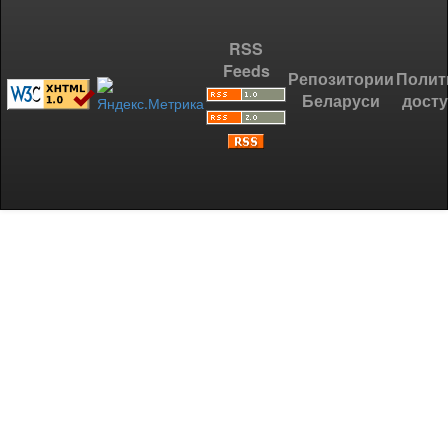
RSS
Feeds
Репозитории
Полит
Беларуси
дост