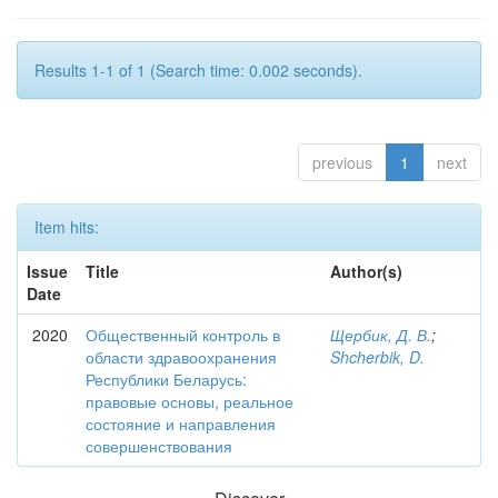
Results 1-1 of 1 (Search time: 0.002 seconds).
previous
1
next
Item hits:
Issue
Title
Author(s)
Date
2020
Общественный контроль в
Щербик, Д. В.
;
области здравоохранения
Shcherbik, D.
Республики Беларусь:
правовые основы, реальное
состояние и направления
совершенствования