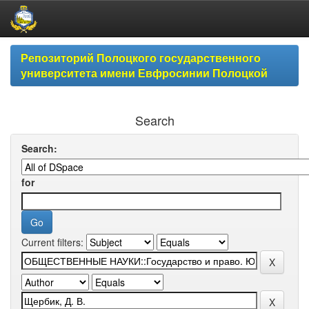
Skip
Репозиторий Полоцкого государственного
navigation
университета имени Евфросинии Полоцкой
Search
Search:
for
Current filters: