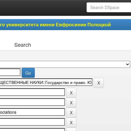
ого университета имени Евфросинии Полоцкой
Search