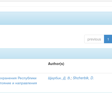
previous
1
Author(s)
охранения Республики
Щербик, Д. В.
;
Shcherbik, D.
стояние и направления