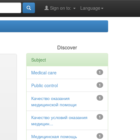
Sign on to:
Language
Discover
Subject
Medical care
1
Public control
1
Качество оказания
1
медицинской помощи
Качество условий оказания
1
медицин...
Медицинская помощь
1