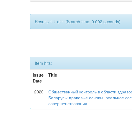
Results 1-1 of 1 (Search time: 0.002 seconds).
Item hits:
Issue
Title
Date
2020
Общественный контроль в области здраво
Беларусь: правовые основы, реальное со
совершенствования