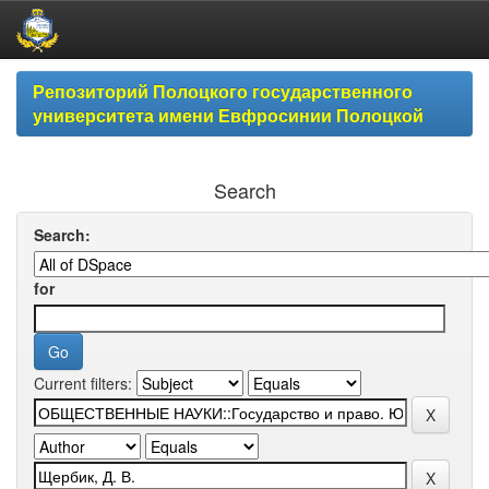
Skip
Репозиторий Полоцкого государственного
navigation
университета имени Евфросинии Полоцкой
Search
Search:
for
Current filters: