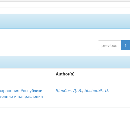
previous
1
Author(s)
охранения Республики
Щербик, Д. В.
;
Shcherbik, D.
стояние и направления