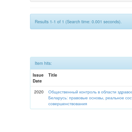
Results 1-1 of 1 (Search time: 0.001 seconds).
Item hits:
Issue
Title
Date
2020
Общественный контроль в области здраво
Беларусь: правовые основы, реальное со
совершенствования