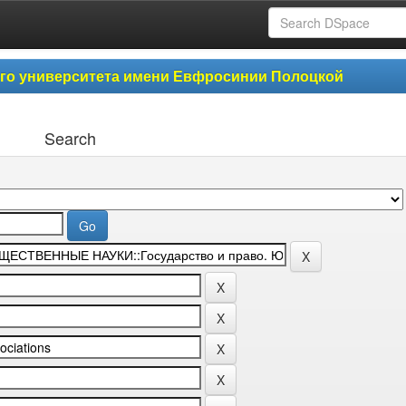
ого университета имени Евфросинии Полоцкой
Search