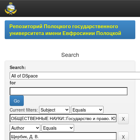
Skip
Репозиторий Полоцкого государственного
navigation
университета имени Евфросинии Полоцкой
Search
Search:
for
Current filters: