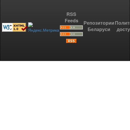
RSS
Feeds
Репозитории
Полит
Беларуси
дост