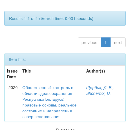
Results 1-1 of 1 (Search time: 0.001 seconds).
previous
1
next
Item hits:
Issue
Title
Author(s)
Date
2020
Общественный контроль в
Щербик, Д. В.
;
области здравоохранения
Shcherbik, D.
Республики Беларусь:
правовые основы, реальное
состояние и направления
совершенствования