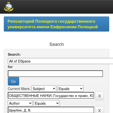
Skip
Репозиторий Полоцкого государственного
navigation
университета имени Евфросинии Полоцкой
Search
Search:
for
Current filters: