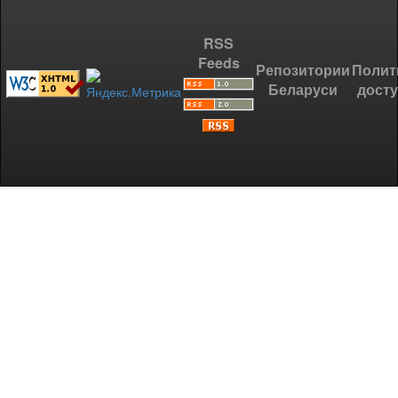
RSS
Feeds
Репозитории
Полит
Беларуси
дост