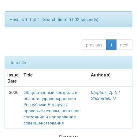
Results 1-1 of 1 (Search time: 0.002 seconds).
previous
1
next
Item hits:
Issue
Title
Author(s)
Date
2020
Общественный контроль в
Щербик, Д. В.
;
области здравоохранения
Shcherbik, D.
Республики Беларусь:
правовые основы, реальное
состояние и направления
совершенствования