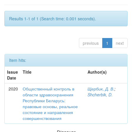
Results 1-1 of 1 (Search time: 0.001 seconds).
previous
1
next
Item hits:
Issue
Title
Author(s)
Date
2020
Общественный контроль в
Щербик, Д. В.
;
области здравоохранения
Shcherbik, D.
Республики Беларусь:
правовые основы, реальное
состояние и направления
совершенствования