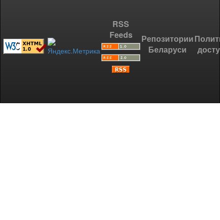
RSS
Feeds
Репозитории
Полит
Беларуси
дост