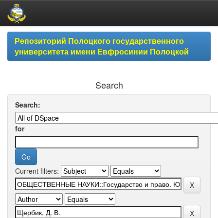
Skip
Репозиторий Полоцкого государственного
navigation
университета имени Евфросинии Полоцкой
Search
Search:
for
Current filters: