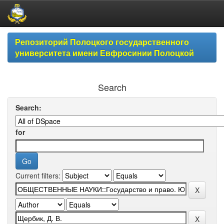
Skip
Репозиторий Полоцкого государственного
navigation
университета имени Евфросинии Полоцкой
Search
Search:
for
Current filters: