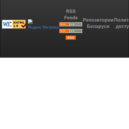
RSS
Feeds
Репозитории
Полит
Беларуси
дост