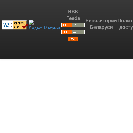
RSS
Feeds
Репозитории
Полит
Беларуси
дост