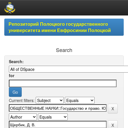
Skip
Репозиторий Полоцкого государственного
navigation
университета имени Евфросинии Полоцкой
Search
Search:
for
Current filters: