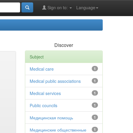
Sign on to:
Language
Discover
Subject
Medical care
1
Medical public associations
1
Medical services
1
Public councils
1
Медицинская помощь
1
Медицинские общественные
1