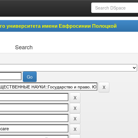
ого университета имени Евфросинии Полоцкой
Search