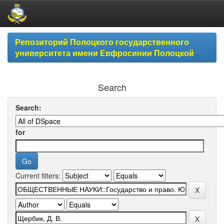
Skip
Репозиторий Полоцкого государственного
navigation
университета имени Евфросинии Полоцкой
Search
Search:
for
Current filters: