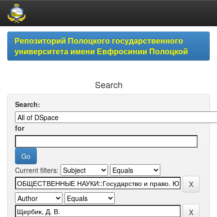
Skip
Репозиторий Полоцкого государственного
navigation
университета имени Евфросинии Полоцкой
Search
Search:
for
Current filters: