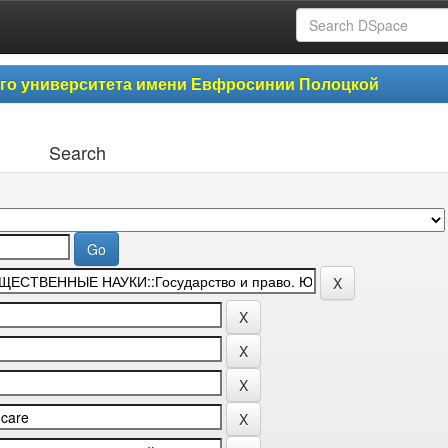
ого университета имени Евфросинии Полоцкой
Search