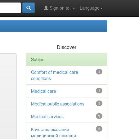
Sign on to:
Language
Discover
Subject
Comfort of medical care
1
conditions
Medical care
1
Medical public associations
1
Medical services
1
Качество оказания
1
медицинской помощи