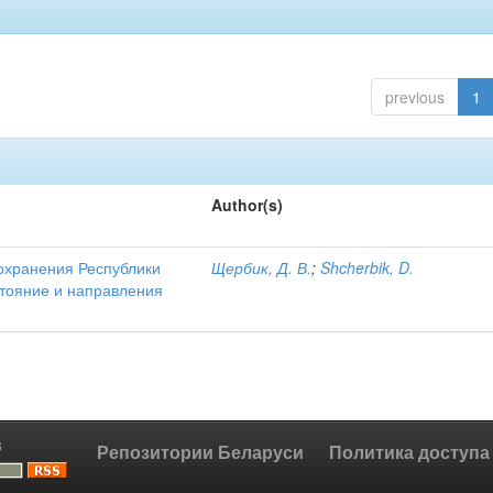
previous
1
Author(s)
охранения Республики
Щербик, Д. В.
;
Shcherbik, D.
стояние и направления
s
Репозитории Беларуси
Политика доступа