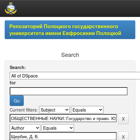
Skip
Репозиторий Полоцкого государственного
navigation
университета имени Евфросинии Полоцкой
Search
Search:
for
Current filters: