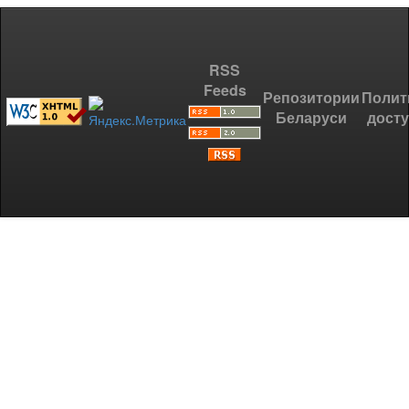
RSS
Feeds
Репозитории
Полит
Беларуси
дост