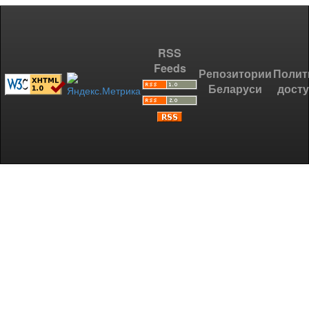
RSS
Feeds
Репозитории
Полит
Беларуси
дост