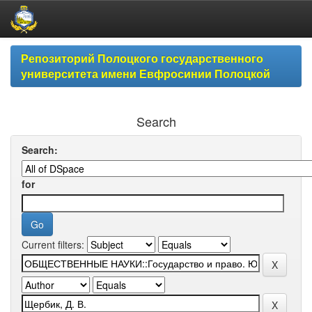
Skip
Репозиторий Полоцкого государственного
navigation
университета имени Евфросинии Полоцкой
Search
Search:
for
Current filters: