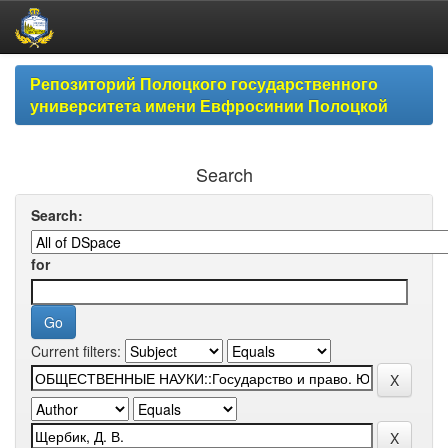
Skip
Репозиторий Полоцкого государственного
navigation
университета имени Евфросинии Полоцкой
Search
Search:
for
Current filters: