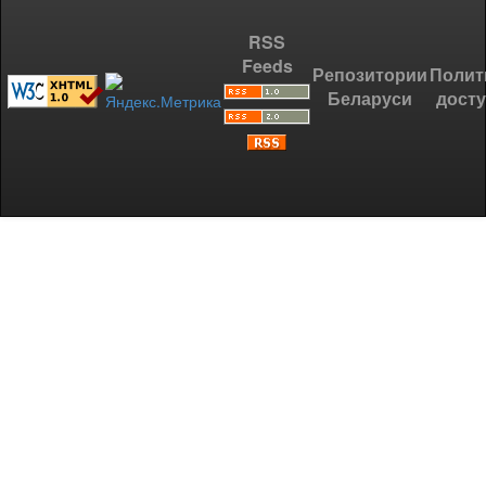
RSS
Feeds
Репозитории
Полит
Беларуси
дост