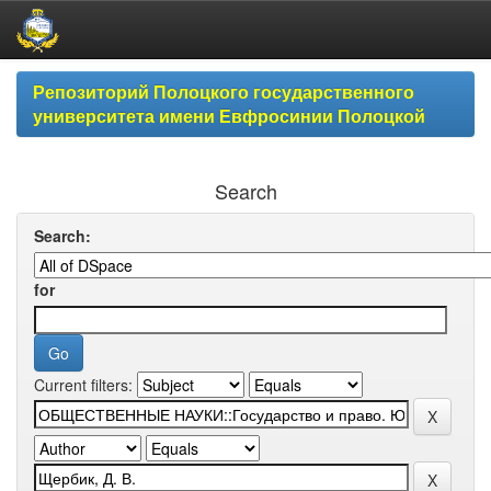
Skip
Репозиторий Полоцкого государственного
navigation
университета имени Евфросинии Полоцкой
Search
Search:
for
Current filters: