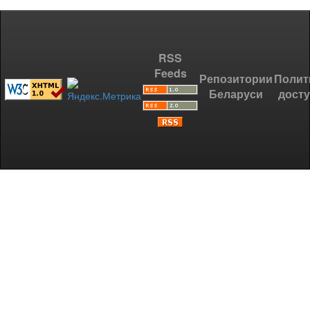
RSS
Feeds
Репозитории
Полит
Беларуси
дост