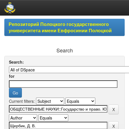
Skip
Репозиторий Полоцкого государственного
navigation
университета имени Евфросинии Полоцкой
Search
Search:
for
Current filters: