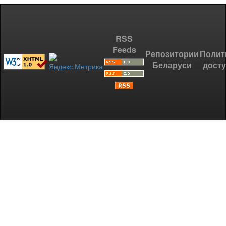
RSS
Feeds
Репозитории
Полит
Беларуси
дост