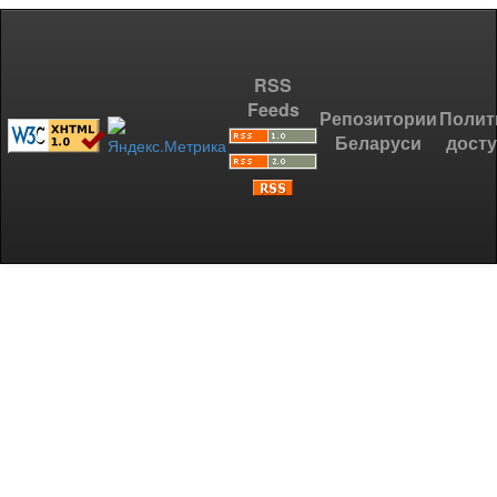
RSS
Feeds
Репозитории
Полит
Беларуси
дост