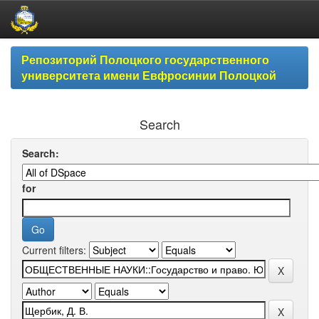
Skip
Репозиторий Полоцкого государственного
navigation
университета имени Евфросинии Полоцкой
Search
Search:
for
Current filters: