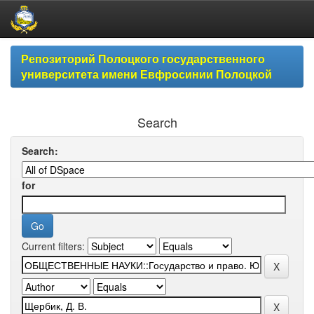
Skip
Репозиторий Полоцкого государственного
navigation
университета имени Евфросинии Полоцкой
Search
Search:
for
Current filters: