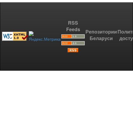
RSS
Feeds
Репозитории
Полит
Беларуси
дост