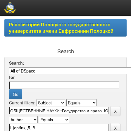
Skip
Репозиторий Полоцкого государственного
navigation
университета имени Евфросинии Полоцкой
Search
Search:
for
Current filters: