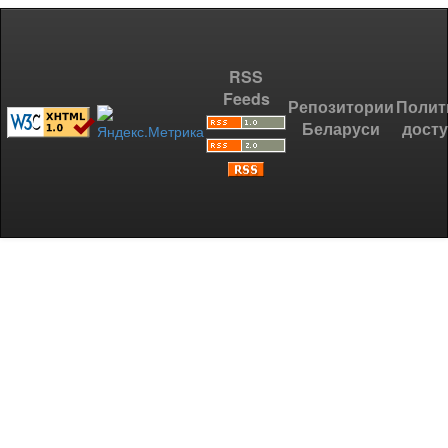
RSS
Feeds
Репозитории
Полит
Беларуси
дост