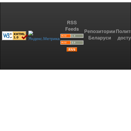
RSS
Feeds
Репозитории
Полит
Беларуси
дост