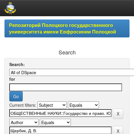
Skip
Репозиторий Полоцкого государственного
navigation
университета имени Евфросинии Полоцкой
Search
Search:
for
Current filters: