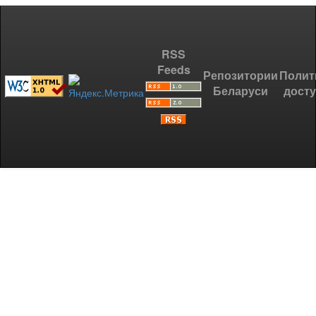
RSS
Feeds
Репозитории
Полит
Беларуси
дост