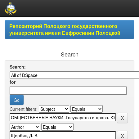
Skip
Репозиторий Полоцкого государственного
navigation
университета имени Евфросинии Полоцкой
Search
Search:
for
Current filters: