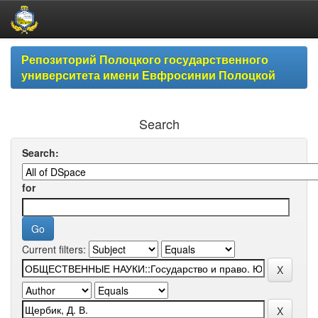
Skip
Репозиторий Полоцкого государственного
navigation
университета имени Евфросинии Полоцкой
Search
Search:
for
Current filters: