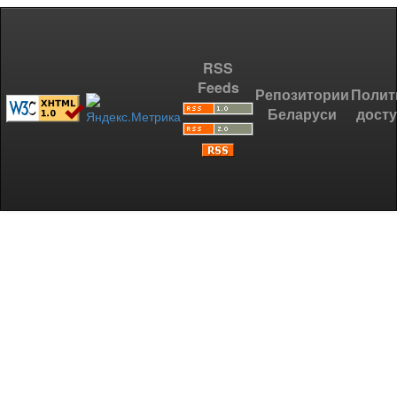
RSS
Feeds
Репозитории
Полит
Беларуси
дост