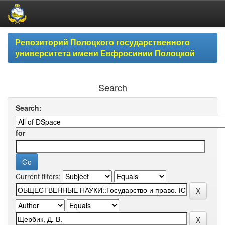
Skip
Репозиторий Полоцкого государственного
navigation
университета имени Евфросинии Полоцкой
Search
Search:
for
Current filters: