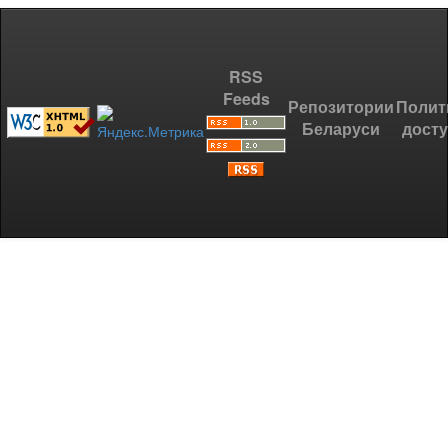
RSS
Feeds
Репозитории
Полит
Беларуси
дост