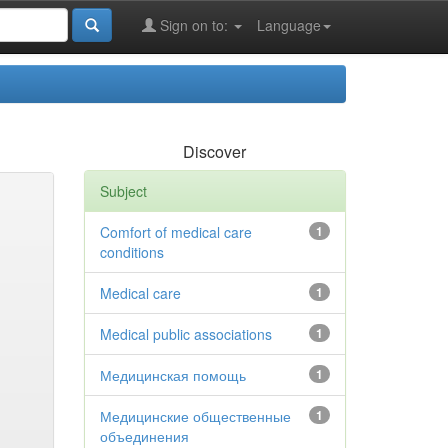
Sign on to:
Language
Discover
Subject
Comfort of medical care
1
conditions
Medical care
1
Medical public associations
1
Медицинская помощь
1
Медицинские общественные
1
объединения