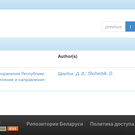
previous
1
Author(s)
охранения Республики
Щербик, Д. В.
;
Shcherbik, D.
стояние и направления
s
Репозитории Беларуси
Политика доступа