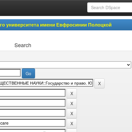
ого университета имени Евфросинии Полоцкой
Search