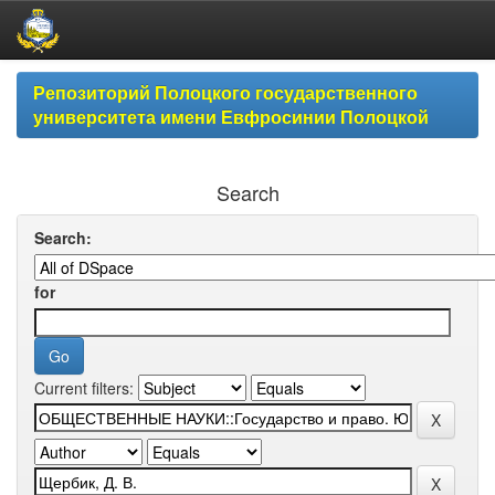
Skip
Репозиторий Полоцкого государственного
navigation
университета имени Евфросинии Полоцкой
Search
Search:
for
Current filters: