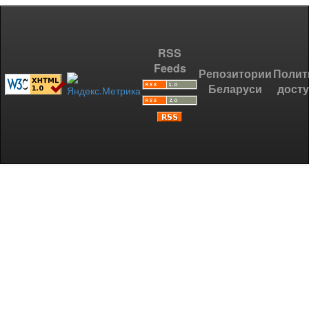
RSS
Feeds
Репозитории
Полит
Беларуси
дост