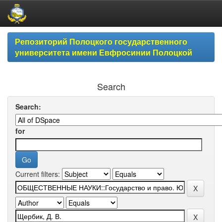
Skip
Репозиторий Полоцкого государственного
navigation
университета имени Евфросинии Полоцкой
Search
Search:
for
Current filters: