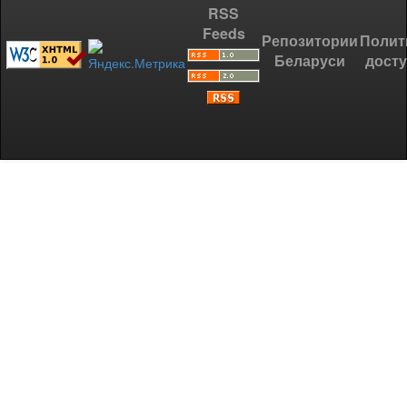
RSS
Feeds
Репозитории
Полит
Беларуси
дост